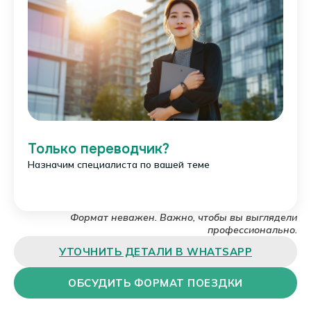
а
ия
Хочу, чтобы
связались в
течение 7 минут
Только переводчик?
Назначим специалиста по вашей теме
ОТПРАВИТЬ
ЗАЯВКУ
Формат неважен. Важно, чтобы вы выглядели
профессионально.
УТОЧНИТЬ ДЕТАЛИ В WHATSAPP
ОБСУДИТЬ ФОРМАТ ПОЕЗДКИ