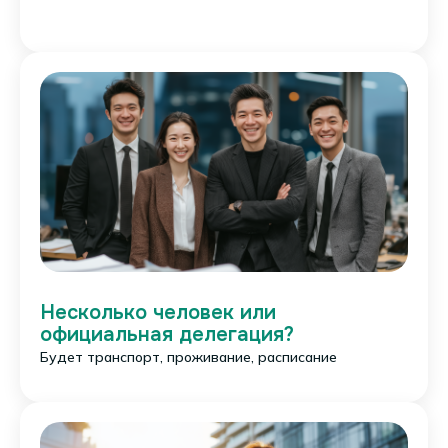
Имя
Телефон
Цель поездки
Несколько человек или
официальная делегация?
Будет транспорт, проживание, расписание
Учё
Ме
Биз
Впе
Др
ба
ди
нес
чат
уго
цин
лен
е