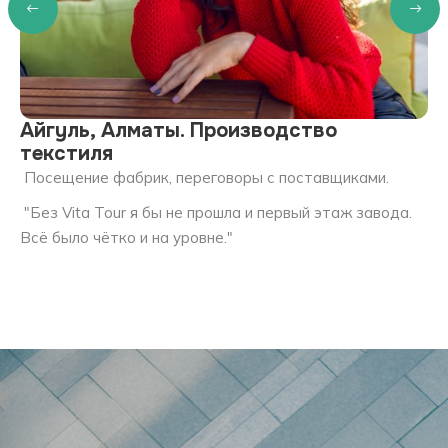
Айгyль, Алматы. Производство
Т
текстиля
Фо
Посещение фабрик, переговоры с поставщиками.
"Я
"Без Vita Tour я бы не прошла и первый этаж завода.
ме
Всё было чётко и на уровне."